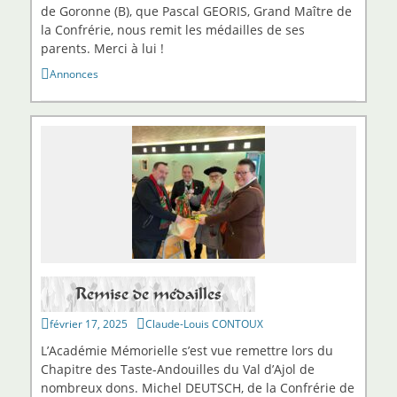
de Goronne (B), que Pascal GEORIS, Grand Maître de
la Confrérie, nous remit les médailles de ses
parents. Merci à lui !
Catégories
Annonces
Remise de médailles
Publié
Auteur
février 17, 2025
Claude-Louis CONTOUX
sur
L’Académie Mémorielle s’est vue remettre lors du
Chapitre des Taste-Andouilles du Val d’Ajol de
nombreux dons. Michel DEUTSCH, de la Confrérie de