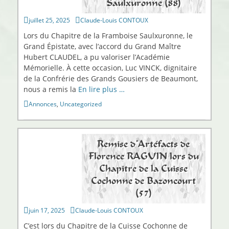
Saulxuronne (88)
Publié
Auteur
juillet 25, 2025
Claude-Louis CONTOUX
sur
Lors du Chapitre de la Framboise Saulxuronne, le
Grand Épistate, avec l’accord du Grand Maître
Hubert CLAUDEL, a pu valoriser l’Académie
Mémorielle. À cette occasion, Luc VINCK, dignitaire
de la Confrérie des Grands Gousiers de Beaumont,
nous a remis la
En lire plus …
Catégories
Annonces
,
Uncategorized
Remise d’Artéfacts de
Florence RAGUIN lors du
Chapitre de la Cuisse
Cochonne de Bazoncourt
(57)
Publié
Auteur
juin 17, 2025
Claude-Louis CONTOUX
sur
C’est lors du Chapitre de la Cuisse Cochonne de