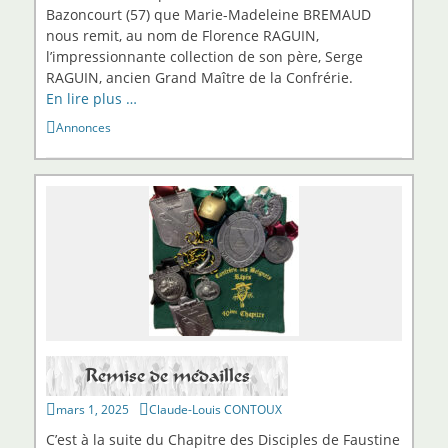
Bazoncourt (57) que Marie-Madeleine BREMAUD
nous remit, au nom de Florence RAGUIN,
l’impressionnante collection de son père, Serge
RAGUIN, ancien Grand Maître de la Confrérie.
En lire plus …
Catégories
Annonces
Remise de médailles
Publié
Auteur
mars 1, 2025
Claude-Louis CONTOUX
sur
C’est à la suite du Chapitre des Disciples de Faustine