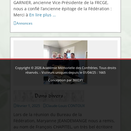
GARNIER, ancienne Vice-Présidente de la FRCGE,
nous a confié l’ancienne épitoge de la Fédération :
Merci à
En lire plus …
Catégories
Annonces
Copyright © 2026
Académie Mémorielle des Confréries
. Tous droits
réservés. - Visiteurs uniques depuis le 01/04/25 :
1665
Conception par
300DPI
Dons divers
Publié
Auteur
février 1, 2025
Claude-Louis CONTOUX
sur
Lors de la réunion du Bureau de la
Fédération, Maryanne JEANDEMANGE nous a remis,
au nom de François CHAPITEL, un très bel écritoire