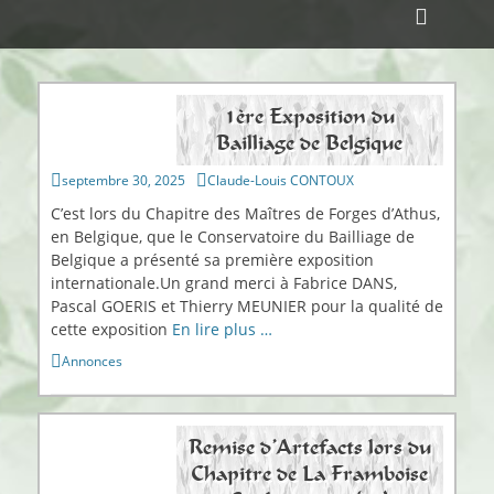
Menu principal
Aller
Ouvri
au
ollapse
l’en-
hild
contenu
enu
tête
1ère Exposition du
Bailliage de Belgique
Publié
Auteur
septembre 30, 2025
Claude-Louis CONTOUX
sur
C’est lors du Chapitre des Maîtres de Forges d’Athus,
en Belgique, que le Conservatoire du Bailliage de
Belgique a présenté sa première exposition
internationale.Un grand merci à Fabrice DANS,
Pascal GOERIS et Thierry MEUNIER pour la qualité de
cette exposition
En lire plus …
Catégories
Annonces
Remise d’Artefacts lors du
Chapitre de La Framboise