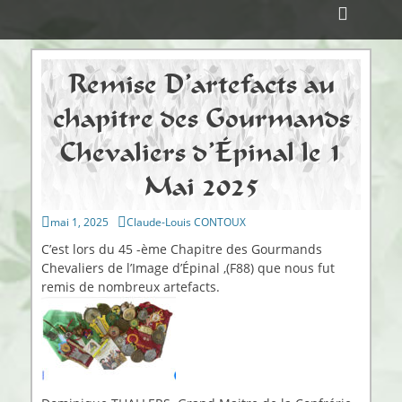
Menu principal
Aller
Ouvri
au
ollapse
l’en-
hild
contenu
enu
tête
Remise D’artefacts au
chapitre des Gourmands
Chevaliers d’Épinal le 1
Mai 2025
Publié
Auteur
mai 1, 2025
Claude-Louis CONTOUX
sur
C’est lors du 45 -ème Chapitre des Gourmands
Chevaliers de l’Image d’Épinal ,(F88) que nous fut
remis de nombreux artefacts.