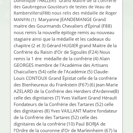
Dominique THALLERS Grand Maitre de la Confrérie
des Gaubregeux Gousteurs de testes de Veau de
Rambervillers(F88) nous relis des médaille de Roger
Maryanne JEANDEMANGE Grand
MANFIN (1)
maitre des Gourmands Chevaliers d’Épinal (F88)
nous remis la nouvelle épitoge remis au nouveau
stagiaire ainsi que la médaille et les cadeaux du
chapitre (2 et 3) Gérard HUGIER grand Maitre de la
Confrérie du Raisin d’Or de Sigoulès (F24) Nous
remis la 1 ére médaille de la confrérie (4) Alain
GEORGES membre de l’Académie des Artisans
Chaicuiliers (54) celle de l’Académie (5) Claude-
Louis CONTOUX Grand Épistat celle de la confrérie
des Bienheureux du Frankstein (F67) (6) Jean-Marie
AZELARD de la Confrérie des Herdiers d’Ardenne(B)
celle des dignitaires (7) Yves Vaillant Grand Hérault
Fondateurs de la Confrérie des Tartares (52) celle
des dignitaires (8) Yves VAILLANT Maitre fondateur
de la Confrérie des Tartares (52) celle des
dignitaires de la confrérie (10) Paul BORJA de
l’Ordre de la couronne d’Or de Marleinheim (67) la